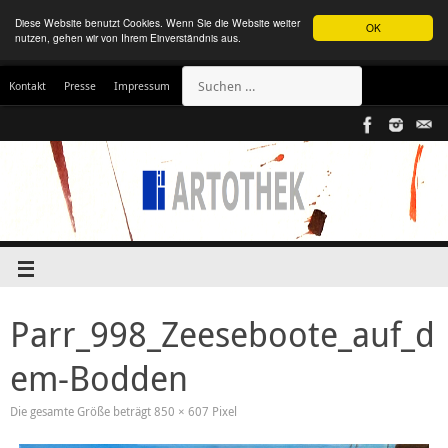
Diese Website benutzt Cookies. Wenn Sie die Website weiter
OK
nutzen, gehen wir von Ihrem Einverständnis aus.
Kontakt
Presse
Impressum
Parr_998_Zeeseboote_auf_d
em-Bodden
Die gesamte Größe beträgt
850 × 607
Pixel