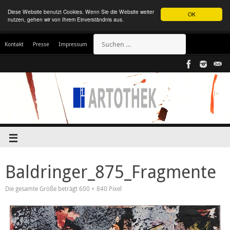
Diese Website benutzt Cookies. Wenn Sie die Website weiter
OK
nutzen, gehen wir von Ihrem Einverständnis aus.
Kontakt
Presse
Impressum
Baldringer_875_Fragmente
Die gesamte Größe beträgt
600 × 840
Pixel