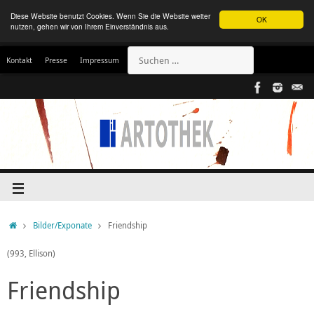
Diese Website benutzt Cookies. Wenn Sie die Website weiter
OK
nutzen, gehen wir von Ihrem Einverständnis aus.
Kontakt
Presse
Impressum
Bilder/Exponate
Friendship
(993, Ellison)
Friendship