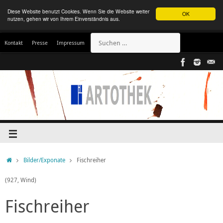
Diese Website benutzt Cookies. Wenn Sie die Website weiter
OK
nutzen, gehen wir von Ihrem Einverständnis aus.
Kontakt
Presse
Impressum
Bilder/Exponate
Fischreiher
(927, Wind)
Fischreiher